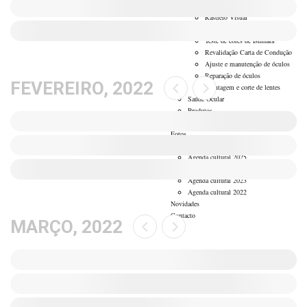
Serviços
Rastreio Visual
Medição da Pressão Intra-Ocular
Teste de cores de Ishihara
Revalidação Carta de Condução
Ajuste e manutenção de óculos
Reparação de óculos
FEVEREIRO, 2022
Montagem e corte de lentes
Saúde Ocular
Produtos
Acordos
Fotos
Agenda cultural 2026
Agenda cultural 2025
Agenda cultural 2024
Agenda cultural 2023
Agenda cultural 2022
Novidades
Contacto
MARÇO, 2022