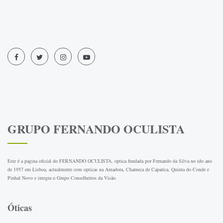
GRUPO FERNANDO OCULISTA
Este é a pagina oficial do FERNANDO OCULISTA, optica fundada por Fernando da Silva no ido ano
de 1957 em Lisboa, actualmente com opticas na Amadora, Charneca de Caparica, Quinta do Conde e
Pinhal Novo e integra o Grupo Conselheiros da Visão.
Óticas