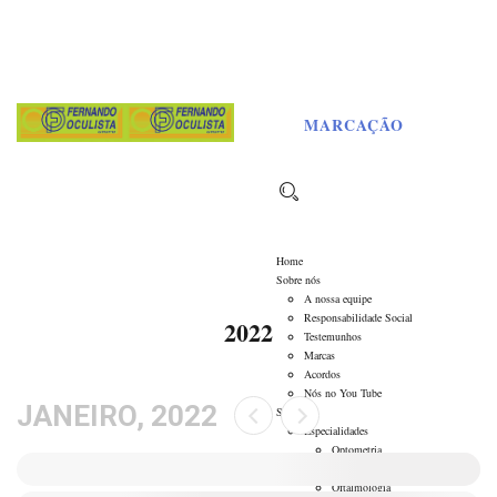
A saúde Ocular em 1º Lugar desde 1957
MARCAÇÃO
Home
Sobre nós
A nossa equipe
Responsabilidade Social
2022
Testemunhos
Marcas
Acordos
Nós no You Tube
JANEIRO, 2022
Serviços
Especialidades
Optometria
Ortóptica
Oftalmologia