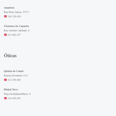
Amadora
Rua Elias Garcia, 275 C
218 230 630
Charneca da Caparica
Rua António Andrade, 6
212 962 677
Óticas
Quinta do Conde
Praceta Juventude 14 C
212 109 685
Pinhal Novo
Praça da Independência, 8
216 045 651