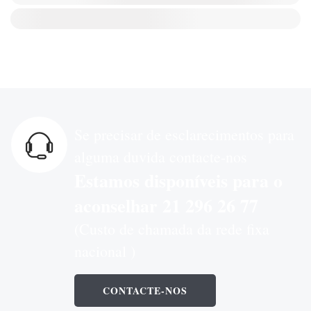
Se precisar de esclarecimentos para
alguma duvida contacte-nos
Estamos disponíveis para o
aconselhar 21 296 26 77
(Custo de chamada da rede fixa
nacional )
CONTACTE-NOS