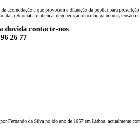
 da acomodação e que provocam a dilatação da pupila) para prescrição de
 ocular, retinopatia diabetica, degeneração macular, galucoma, tensão o
a duvida contacte-nos
296 26 77
r Fernando da Silva no ido ano de 1957 em Lisboa, actualmente com