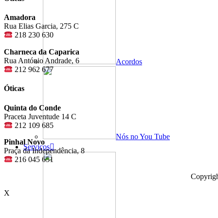
Amadora
Rua Elias Garcia, 275 C
218 230 630
Charneca da Caparica
Rua António Andrade, 6
Acordos
212 962 677
Óticas
Quinta do Conde
Praceta Juventude 14 C
212 109 685
Nós no You Tube
Pinhal Novo
Serviços
Praça da Independência, 8
216 045 651
Copyrig
X