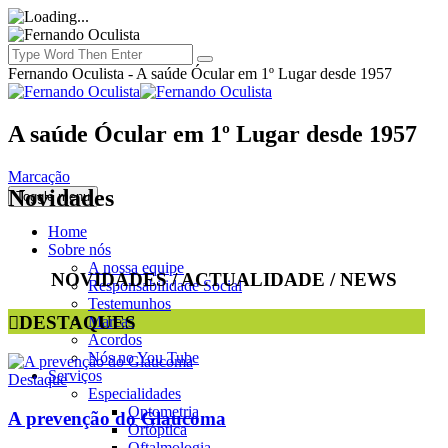
Fernando Oculista - A saúde Ócular em 1º Lugar desde 1957
A saúde Ócular em 1º Lugar desde 1957
Marcação
Novidades
Toggle menu
Home
Sobre nós
A nossa equipe
NOVIDADES / ACTUALIDADE / NEWS
Responsabilidade Social
Testemunhos
DESTAQUES
Marcas
Acordos
Nós no You Tube
Serviços
Destaque
Especialidades
Optometria
A prevenção do Glaucoma
Ortóptica
Oftalmologia