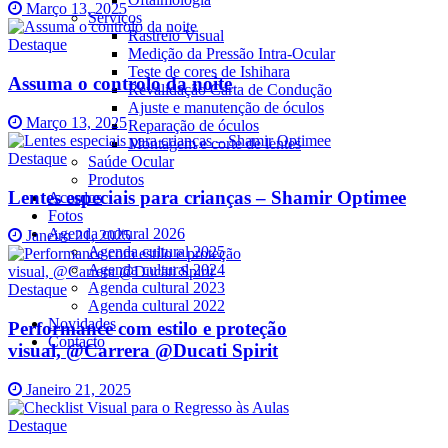
Março 13, 2025
Serviços
Rastreio Visual
Destaque
Medição da Pressão Intra-Ocular
Teste de cores de Ishihara
Assuma o controlo da noite
Revalidação Carta de Condução
Ajuste e manutenção de óculos
Março 13, 2025
Reparação de óculos
Montagem e corte de lentes
Destaque
Saúde Ocular
Produtos
Lentes especiais para crianças – Shamir Optimee
Acordos
Fotos
Agenda cultural 2026
Janeiro 21, 2025
Agenda cultural 2025
Agenda cultural 2024
Agenda cultural 2023
Destaque
Agenda cultural 2022
Novidades
Performance com estilo e proteção
Contacto
visual, @Carrera @Ducati Spirit
Janeiro 21, 2025
Destaque