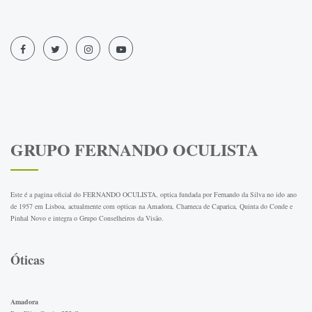
GRUPO FERNANDO OCULISTA
Este é a pagina oficial do FERNANDO OCULISTA, optica fundada por Fernando da Silva no ido ano
de 1957 em Lisboa, actualmente com opticas na Amadora, Charneca de Caparica, Quinta do Conde e
Pinhal Novo e integra o Grupo Conselheiros da Visão.
Óticas
Amadora