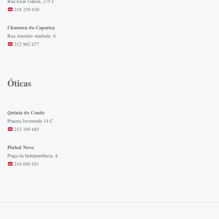
Rua Elias Garcia, 275 C
218 230 630
Charneca da Caparica
Rua António Andrade, 6
212 962 677
Óticas
Quinta do Conde
Praceta Juventude 14 C
212 109 685
Pinhal Novo
Praça da Independência, 8
216 045 651