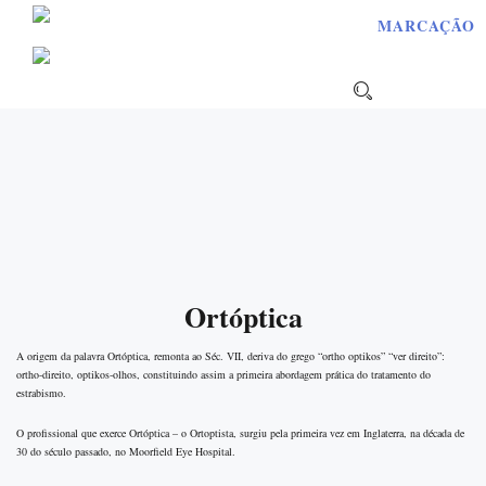
MARCAÇÃO
Home
Sobre nós
A nossa equipe
Responsabilidade Social
Testemunhos
Marcas
Acordos
Nós no You Tube
Ortóptica
Serviços
Especialidades
Optometria
A origem da palavra Ortóptica, remonta ao Séc. VII, deriva do grego “ortho optikos” “ver direito”:
Ortóptica
ortho-direito, optikos-olhos, constituindo assim a primeira abordagem prática do tratamento do
Oftalmologia
estrabismo.
Serviços
Rastreio Visual
O profissional que exerce Ortóptica – o Ortoptista, surgiu pela primeira vez em Inglaterra, na década de
Medição da Pressã
30 do século passado, no Moorfield Eye Hospital.
Intra-Ocular
Teste de cores de