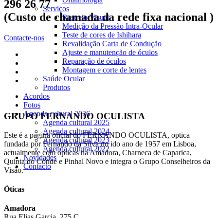
296 26 77
Serviços
(Custo de chamada da rede fixa nacional )
Rastreio Visual
Medição da Pressão Intra-Ocular
Teste de cores de Ishihara
Contacte-nos
Revalidação Carta de Condução
Ajuste e manutenção de óculos
Reparação de óculos
Montagem e corte de lentes
Saúde Ocular
Produtos
Acordos
Fotos
Agenda cultural 2026
GRUPO FERNANDO OCULISTA
Agenda cultural 2025
Agenda cultural 2024
Este é a pagina oficial do FERNANDO OCULISTA, optica
Agenda cultural 2023
fundada por Fernando da Silva no ido ano de 1957 em Lisboa,
Agenda cultural 2022
actualmente com opticas na Amadora, Charneca de Caparica,
Novidades
Quinta do Conde e Pinhal Novo e integra o Grupo Conselheiros da
Contacto
Visão.
Óticas
Amadora
Rua Elias Garcia, 275 C