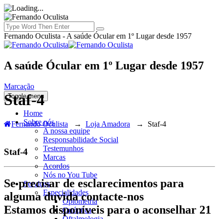
Fernando Oculista - A saúde Ócular em 1º Lugar desde 1957
A saúde Ócular em 1º Lugar desde 1957
Marcação
Staf-4
Toggle menu
Home
Sobre nós
Fernando Oculista
→
Loja Amadora
→
Staf-4
A nossa equipe
Responsabilidade Social
Testemunhos
Staf-4
Marcas
Acordos
Nós no You Tube
Se precisar de esclarecimentos para
Serviços
Especialidades
alguma duvida contacte-nos
Optometria
Estamos disponíveis para o aconselhar 21
Ortóptica
Oftalmologia