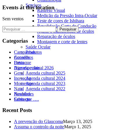
Serviços
Events at this location
Rastreio Visual
Medição da Pressão Intra-Ocular
Sem ventos
Teste de cores de Ishihara
Revalidação Carta de Condução
Pesquisar
Ajuste e manutenção de óculos
por:
Reparação de óculos
Categorias
Montagem e corte de lentes
Saúde Ocular
Campanhas
Produtos
Conselhos
Acordos
Destaque
Fotos
Dias especiais
Agenda cultural 2026
Geral
Agenda cultural 2025
Inovação
Agenda cultural 2024
Momentos
Agenda cultural 2023
Natal
Agenda cultural 2022
Parabéns
Novidades
Sabia que ….
Contacto
Recent Posts
A prevenção do Glaucoma
Março 13, 2025
Assuma o controlo da noite
Março 1, 2025