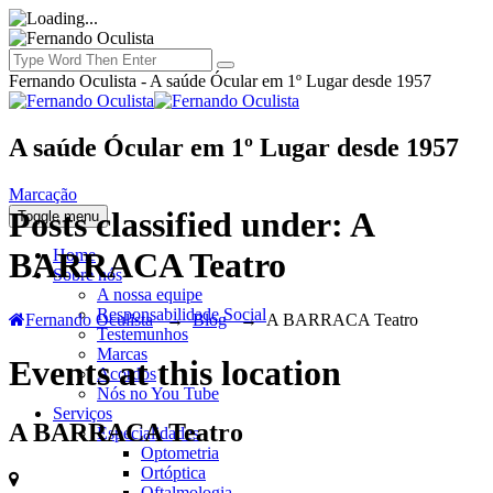
Fernando Oculista - A saúde Ócular em 1º Lugar desde 1957
A saúde Ócular em 1º Lugar desde 1957
Marcação
Posts classified under:
A
Toggle menu
Home
BARRACA Teatro
Sobre nós
A nossa equipe
Responsabilidade Social
Fernando Oculista
→
Blog
→
A BARRACA Teatro
Testemunhos
Marcas
Events at this location
Acordos
Nós no You Tube
Serviços
A BARRACA Teatro
Especialidades
Optometria
Ortóptica
Oftalmologia