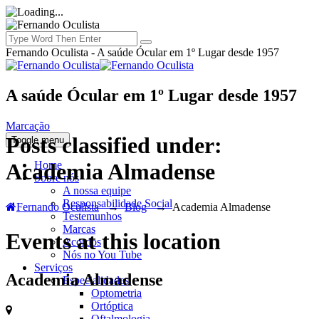
Fernando Oculista - A saúde Ócular em 1º Lugar desde 1957
A saúde Ócular em 1º Lugar desde 1957
Marcação
Posts classified under:
Toggle menu
Home
Academia Almadense
Sobre nós
A nossa equipe
Responsabilidade Social
Fernando Oculista
→
Blog
→
Academia Almadense
Testemunhos
Marcas
Events at this location
Acordos
Nós no You Tube
Serviços
Academia Almadense
Especialidades
Optometria
Ortóptica
Oftalmologia