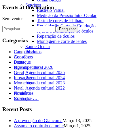
Serviços
Events at this location
Rastreio Visual
Medição da Pressão Intra-Ocular
Sem ventos
Teste de cores de Ishihara
Revalidação Carta de Condução
Pesquisar
Ajuste e manutenção de óculos
por:
Reparação de óculos
Categorias
Montagem e corte de lentes
Saúde Ocular
Campanhas
Produtos
Conselhos
Acordos
Destaque
Fotos
Dias especiais
Agenda cultural 2026
Geral
Agenda cultural 2025
Inovação
Agenda cultural 2024
Momentos
Agenda cultural 2023
Natal
Agenda cultural 2022
Parabéns
Novidades
Sabia que ….
Contacto
Recent Posts
A prevenção do Glaucoma
Março 13, 2025
Assuma o controlo da noite
Março 1, 2025