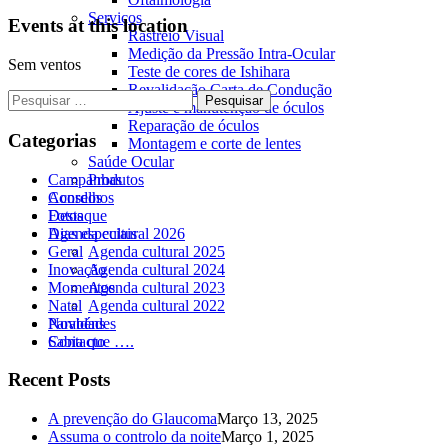
Serviços
Events at this location
Rastreio Visual
Medição da Pressão Intra-Ocular
Sem ventos
Teste de cores de Ishihara
Revalidação Carta de Condução
Pesquisar
Ajuste e manutenção de óculos
por:
Reparação de óculos
Categorias
Montagem e corte de lentes
Saúde Ocular
Campanhas
Produtos
Conselhos
Acordos
Destaque
Fotos
Dias especiais
Agenda cultural 2026
Geral
Agenda cultural 2025
Inovação
Agenda cultural 2024
Momentos
Agenda cultural 2023
Natal
Agenda cultural 2022
Parabéns
Novidades
Sabia que ….
Contacto
Recent Posts
A prevenção do Glaucoma
Março 13, 2025
Assuma o controlo da noite
Março 1, 2025