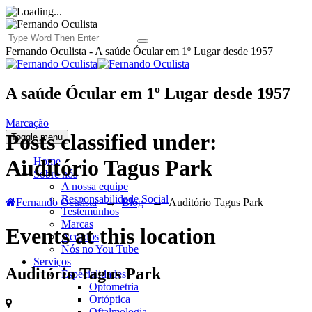
Fernando Oculista - A saúde Ócular em 1º Lugar desde 1957
A saúde Ócular em 1º Lugar desde 1957
Marcação
Posts classified under:
Toggle menu
Home
Auditório Tagus Park
Sobre nós
A nossa equipe
Responsabilidade Social
Fernando Oculista
→
Blog
→
Auditório Tagus Park
Testemunhos
Marcas
Events at this location
Acordos
Nós no You Tube
Serviços
Auditório Tagus Park
Especialidades
Optometria
Ortóptica
Oftalmologia