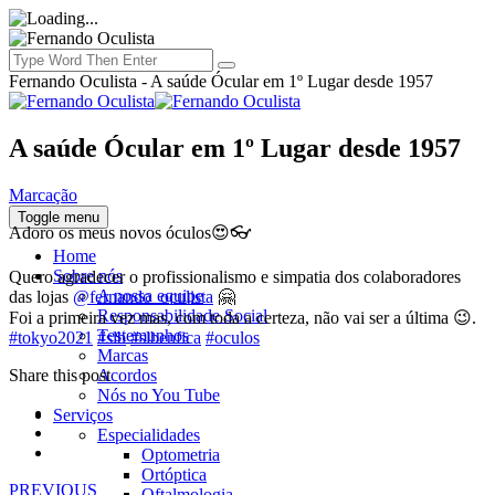
Fernando Oculista - A saúde Ócular em 1º Lugar desde 1957
A saúde Ócular em 1º Lugar desde 1957
Marcação
Toggle menu
Adoro os meus novos óculos😍👓
Home
Sobre nós
Quero agradecer o profissionalismo e simpatia dos colaboradores
A nossa equipe
das lojas
@fernando_oculista
🤗
Responsabilidade Social
Foi a primeira vez mas, com toda a certeza, não vai ser a última 😉.
Testemunhos
#tokyo2021
#slb
#slbenfica
#oculos
Marcas
Acordos
Share this post
Nós no You Tube
Serviços
Especialidades
Optometria
Ortóptica
PREVIOUS
Oftalmologia