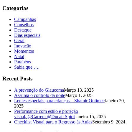
por:
Categorias
Campanhas
Conselhos
Destaque
Dias especiais
Geral
Inovação
Momentos
Natal
Parabéns
Sabia que ….
Recent Posts
A prevenção do Glaucoma
Março 13, 2025
Assuma o controlo da noite
Março 1, 2025
Lentes especiais para crianças – Shamir Optimee
Janeiro 20,
2025
Performance com estilo e proteção
visual, @Carrera @Ducati Spirit
Janeiro 15, 2025
Checklist Visual para o Regresso às Aulas
Setembro 9, 2024