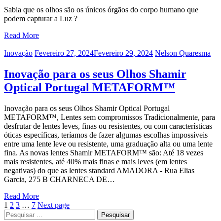
Sabia que os olhos são os únicos órgãos do corpo humano que
podem capturar a Luz ?
Read More
Categories
Posted
Author
Inovação
Fevereiro 27, 2024
Fevereiro 29, 2024
Nelson Quaresma
on
Inovação para os seus Olhos Shamir
Optical Portugal METAFORM™
Inovação para os seus Olhos Shamir Optical Portugal
METAFORM™, Lentes sem compromissos Tradicionalmente, para
desfrutar de lentes leves, finas ou resistentes, ou com características
óticas específicas, teríamos de fazer algumas escolhas impossíveis
entre uma lente leve ou resistente, uma graduação alta ou uma lente
fina. As novas lentes Shamir METAFORM™ são: Até 18 vezes
mais resistentes, até 40% mais finas e mais leves (em lentes
negativas) do que as lentes standard AMADORA - Rua Elias
Garcia, 275 B CHARNECA DE…
Read More
1
2
3
…
7
Next page
Pesquisar