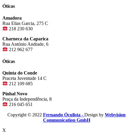
Óticas
Amadora
Rua Elias Garcia, 275 C
218 230 630
Charneca da Caparica
Rua António Andrade, 6
212 962 677
Óticas
Quinta do Conde
Praceta Juventude 14 C
212 109 685
Pinhal Novo
Praça da Independência, 8
216 045 651
Copyright © 2022
Fernando Óculista -
Design by
Webvision
Communication GmbH
X