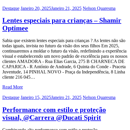
Categories
Posted
Author
Destaque
Janeiro 20, 2025
Janeiro 21, 2025
Nelson Quaresma
on
Lentes especiais para crianças – Shamir
Optimee
Sabia que existem lentes especiais para crianças ? As lentes não são
todas iguais, invista no futuro da visão dos seus filhos Em 2025,
continuaremos a moldar o futuro da visão, redefinindo a experiência
visual e estabelecendo um novo padrão de excelência para os nossos
clientes AMADORA - Rua Elias Garcia, 275 B CHARNECA DE
CAPARICA - R António de Andrade, 6 Quinta do Conde - Praceta
Juventude, 14 PINHAL NOVO - Praça da Independência, 8 Linha
cliente 216 045…
Read More
Categories
Posted
Author
Destaque
Janeiro 15, 2025
Janeiro 21, 2025
Nelson Quaresma
on
Performance com estilo e proteção
visual, @Carrera @Ducati Spirit
Combinando alta performance com estilo e proteção