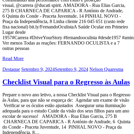
visual, @carrera @ducati spirit. AMADORA - Rua Elias Garcia,
275 B CHARNECA DE CAPARICA - R António de Andrade,
6 Quinta do Conde - Praceta Juventude, 14 PINHAL NOVO -
Praça da Independência, 8 Linha cliente 216 045 651 (custo rede
fixa nacional) bit.ly/FernandoOculistaA Saúde Ocular em Primeiro
Lugar desde
1957#Carrera #DriveYourStory #fernandooculista #desde1957 #amin
Ver menos Todas as reações: FERNANDO OCULISTA e a 7
outras pessoas
Read More
Categories
Posted
Author
Destaque
Setembro 9, 2024
Setembro 9, 2024
Nelson Quaresma
on
Checklist Visual para o Regresso às Aulas
Prepare o novo ano letivo, a nossa Checklist Visual para o Regresso
às Aulas, para que não se esqueça de: Agendar um exame de visão
Verificar se os óculos estão ajustados Assegurar uma iluminação
adequada para o estudo Cuide da visão dos seus filhos para um ano
escolar de sucesso! AMADORA - Rua Elias Garcia, 275 B
CHARNECA DE CAPARICA - R António de Andrade, 6 Quinta
do Conde - Praceta Juventude, 14 PINHAL NOVO - Praça da
Independência, 8…