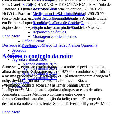
Elias Garcia, 275 B CHARNECA DE CAPARICA - R António de
Serviços
Andrade, 6 Quinta do Conde - Praceta Juventude, 14 PINHAL
Rastreio Visual
NOVO - Praça da Independência, 8 Linha cliente 21 296 26 77
Medição da Pressão Intra-Ocular
(custo rede fixa nacional) bit.ly/FernandoOculista A Saúde Ocular
Teste de cores de Ishihara
em Primeiro Lugar #conselhos #fernandooculista #aminhaoptica
Revalidação Carta de Condução
#opticadeconfiança #opticadeproximidade #SaudeDaVisao…
Ajuste e manutenção de óculos
Reparação de óculos
Read More
Montagem e corte de lentes
Saúde Ocular
Categories
Posted
Author
Destaque
Março 1, 2025
Março 13, 2025
Nelson Quaresma
Produtos
on
Acordos
Assuma o controlo da noite
Fotos
Agenda cultural 2026
Agenda cultural 2025
Sente-se inseguro ao conduzir durante a noite, especialmente na
Agenda cultural 2024
altura do inverno?Sabia que mais de 70% dos condutores partilham
Agenda cultural 2023
a mesma preocupação, sendo que 58% já interromperam a viagem à
Agenda cultural 2022
noite, devido a dificuldades visuais. Por essa razão, o
Novidades
@fernando_oculista aconselha as lentes Shamir Driver
Contacto
Intelligence™ Moon, para o ajudar a ultrapassar estes desafios.
Aumenta a nitidez Melhora o contraste entre cores e
formas Contribui para diminuição da fadiga ocularÉ tempo de
desfrutar da noite com as lentes Shamir Driver Intelligence™ Moon
Read More