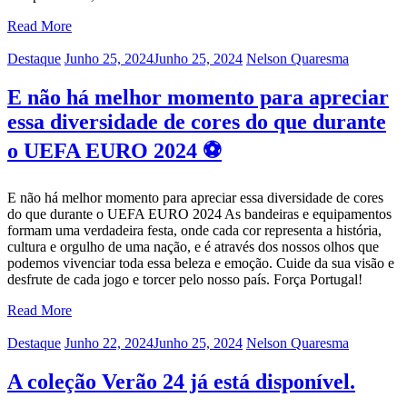
Read More
Categories
Posted
Author
Destaque
Junho 25, 2024
Junho 25, 2024
Nelson Quaresma
on
E não há melhor momento para apreciar
essa diversidade de cores do que durante
o UEFA EURO 2024 ⚽️
E não há melhor momento para apreciar essa diversidade de cores
do que durante o UEFA EURO 2024 As bandeiras e equipamentos
formam uma verdadeira festa, onde cada cor representa a história,
cultura e orgulho de uma nação, e é através dos nossos olhos que
podemos vivenciar toda essa beleza e emoção. Cuide da sua visão e
desfrute de cada jogo e torcer pelo nosso país. Força Portugal!
Read More
Categories
Posted
Author
Destaque
Junho 22, 2024
Junho 25, 2024
Nelson Quaresma
on
A coleção Verão 24 já está disponível.