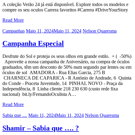
A coleção Verão 24 já está disponível. Explore todos os modelos e
compre os seu oculos Carrera favoritos #Carrera #DriveYourStory
Read More
Categories
Posted
Author
Campanhas
Maio 11, 2024
Maio 11, 2024
Nelson Quaresma
on
Campanha Especial
Desfrute do Sol e proteja os seus olhos em grande estilo. + ( -50%)
Aproveite a nossa campanha de Aniversário, na compra de óculos
graduados, têm um desconto de 50% num segundo par lentes ou em
óculos de sol AMADORA - Rua Elias Garcia, 275 B
CHARNECA DE CAPARICA - R António de Andrade, 6 Quinta
do Conde - Praceta Juventude, 14 PINHAL NOVO - Praça da
Independência, 8 Linha cliente 218 230 630 (custo rede fixa
nacional) bit.ly/FernandoOculista A…
Read More
Categories
Posted
Author
Sabia que ....
Maio 11, 2024
Maio 11, 2024
Nelson Quaresma
on
Shamir – Sabia que …. ?