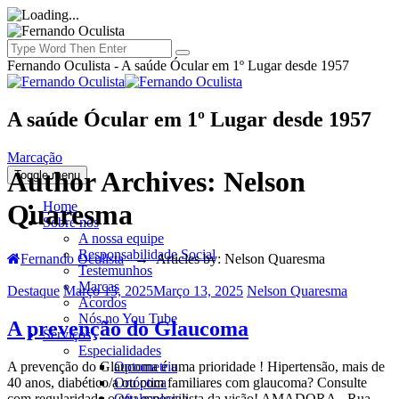
Fernando Oculista - A saúde Ócular em 1º Lugar desde 1957
A saúde Ócular em 1º Lugar desde 1957
Marcação
Author Archives:
Nelson
Toggle menu
Home
Quaresma
Sobre nós
A nossa equipe
Responsabilidade Social
Fernando Oculista
→
Articles by: Nelson Quaresma
Testemunhos
Marcas
Categories
Posted
Author
Destaque
Março 13, 2025
Março 13, 2025
Nelson Quaresma
Acordos
on
Nós no You Tube
A prevenção do Glaucoma
Serviços
Especialidades
A prevenção do Glaucoma é uma prioridade ! Hipertensão, mais de
Optometria
40 anos, diabético/a ou com familiares com glaucoma? Consulte
Ortóptica
com regularidade o seu especialista da visão! AMADORA - Rua
Oftalmologia