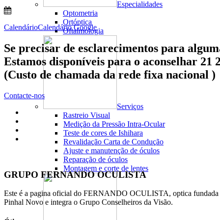
Especialidades
Optometria
Ortóptica
Calendário
Calendário Google
Oftalmologia
Se precisar de esclarecimentos para algum
Estamos disponíveis para o aconselhar 21 
(Custo de chamada da rede fixa nacional )
Contacte-nos
Serviços
Rastreio Visual
Medição da Pressão Intra-Ocular
Teste de cores de Ishihara
Revalidação Carta de Condução
Ajuste e manutenção de óculos
Reparação de óculos
Montagem e corte de lentes
GRUPO FERNANDO OCULISTA
Este é a pagina oficial do FERNANDO OCULISTA, optica fundada po
Pinhal Novo e integra o Grupo Conselheiros da Visão.