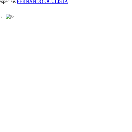
especiais
FERNANDO OCULISTA
ama.