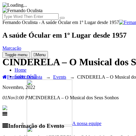
Fernando Oculista - A saúde Ócular em 1º Lugar desde 1957
A saúde Ócular em 1º Lugar desde 1957
Marcação
Toggle menu
Menu
CINDERELA – O Musical dos S
Home
Sobre nós
Fernando Oculista
→
Events
→
CINDERELA – O Musical dos
Novembro, 2022
01
Nov
3:00 PM
CINDERELA – O Musical dos Seus Sonhos
A nossa equipe
Informação do Evento