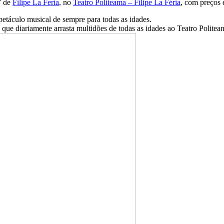
” de
Filipe La Feria
, no
Teatro Politeama – Filipe La Féria
, com preços 
etáculo musical de sempre para todas as idades.
que diariamente arrasta multidões de todas as idades ao Teatro Polite