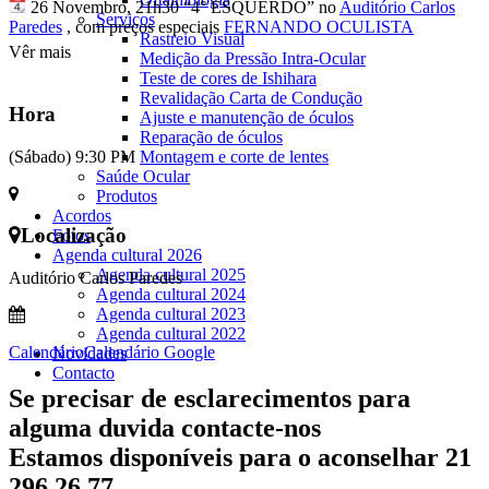
26 Novembro, 21h30 “4° ESQUERDO” no
Auditório Carlos
Serviços
Paredes
, com preços especiais
FERNANDO OCULISTA
Rastreio Visual
Vêr mais
Medição da Pressão Intra-Ocular
Teste de cores de Ishihara
Revalidação Carta de Condução
Hora
Ajuste e manutenção de óculos
Reparação de óculos
(Sábado) 9:30 PM
Montagem e corte de lentes
Saúde Ocular
Produtos
Acordos
Localização
Fotos
Agenda cultural 2026
Agenda cultural 2025
Auditório Carlos Paredes
Agenda cultural 2024
Agenda cultural 2023
Agenda cultural 2022
Calendário
Calendário Google
Novidades
Contacto
Se precisar de esclarecimentos para
alguma duvida contacte-nos
Estamos disponíveis para o aconselhar 21
296 26 77