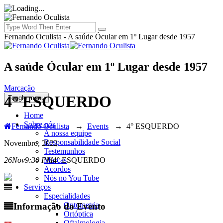
Fernando Oculista - A saúde Ócular em 1º Lugar desde 1957
A saúde Ócular em 1º Lugar desde 1957
Marcação
4° ESQUERDO
Toggle menu
Home
Sobre nós
Fernando Oculista
→
Events
→
4° ESQUERDO
A nossa equipe
Responsabilidade Social
Novembro, 2022
Testemunhos
Marcas
26
Nov
9:30 PM
4° ESQUERDO
Acordos
Nós no You Tube
Serviços
Especialidades
Optometria
Informação do Evento
Ortóptica
Oftalmologia