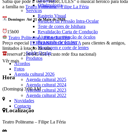
Sabia que pode ir ver o “HÉRCULES” o musical heroico para toda
Oftalmologia
a família no
Teatro Politeama – Filipe La Féria
Serviços
Rastreio Visual
Domingos
Até
31
de
Maio
de 202
6
.
Medição da Pressão Intra-Ocular
Teste de cores de Ishihara
15h00
Revalidação Carta de Condução
Ajuste e manutenção de óculos
Teatro Politeama – Filipe La Féri
Reparação de óculos
Preço especial
FERNANDO OCULISTA
para clientes & amigos,
Montagem e corte de lentes
limitados à lotação da sala,
Saúde Ocular
reservas 216 045 651 ( custo rede fixa nacional)
Produtos
Vêr mais
Acordos
Fotos
Agenda cultural 2026
Hora
Agenda cultural 2025
Agenda cultural 2024
(Domingo) 3:00 AM
Agenda cultural 2023
Agenda cultural 2022
Novidades
Contacto
Localização
Teatro Politeama – Filipe La Féria