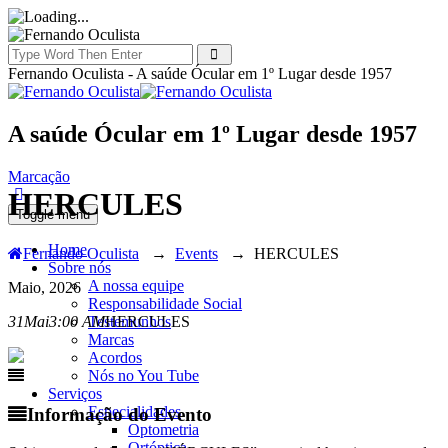
Fernando Oculista - A saúde Ócular em 1º Lugar desde 1957
A saúde Ócular em 1º Lugar desde 1957
Marcação
HERCULES
Toggle menu
Home
Fernando Oculista
→
Events
→
HERCULES
Sobre nós
A nossa equipe
Maio, 2026
Responsabilidade Social
Testemunhos
31
Mai
3:00 AM
HERCULES
Marcas
Acordos
Nós no You Tube
Serviços
Especialidades
Informação do Evento
Optometria
Ortóptica