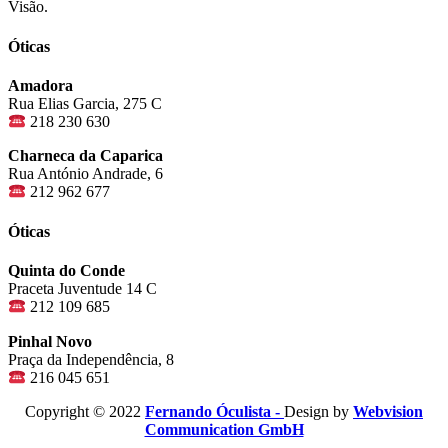
Visão.
Óticas
Amadora
Rua Elias Garcia, 275 C
218 230 630
Charneca da Caparica
Rua António Andrade, 6
212 962 677
Óticas
Quinta do Conde
Praceta Juventude 14 C
212 109 685
Pinhal Novo
Praça da Independência, 8
216 045 651
Copyright © 2022
Fernando Óculista -
Design by
Webvision
Communication GmbH