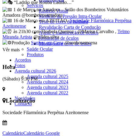
“Ladrão que Rouba Ladrão…”
Serviços
1 de Março na Amadora – Salão dos Bombeiros Voluntários
Rastreio Visual
Amadora @bombeirosamadora
Medição da Pressão Intra-Ocular
16 de Março em AZEITÃO-
Sociedade Filarmónica Perpétua
Teste de cores de Ishihara
Azeitonense
Revalidação Carta de Condução
às 21h30 com Florbela Queiroz , @Marisa Carvalho ,
Telmo
Ajuste e manutenção de óculos
Miranda Artista
@p3dro.silva
Reparação de óculos
Produção
Sonhos em Cena
@sonhosemcena
Montagem e corte de lentes
Saúde Ocular
Vêr mais
Produtos
Acordos
Fotos
Hora
Agenda cultural 2026
Agenda cultural 2025
(Sábado) 9:30 PM
Agenda cultural 2024
Agenda cultural 2023
Agenda cultural 2022
Novidades
Localização
Contacto
Sociedade Filarmónica Perpétua Azeitonense
Calendário
Calendário Google