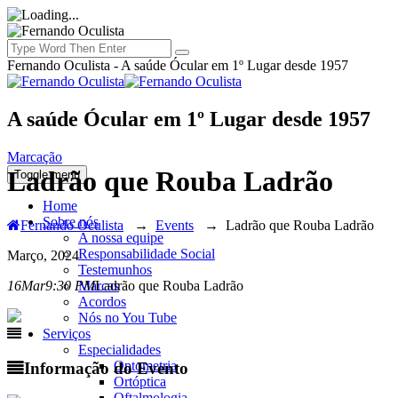
Fernando Oculista - A saúde Ócular em 1º Lugar desde 1957
A saúde Ócular em 1º Lugar desde 1957
Marcação
Ladrão que Rouba Ladrão
Toggle menu
Home
Sobre nós
Fernando Oculista
→
Events
→
Ladrão que Rouba Ladrão
A nossa equipe
Responsabilidade Social
Março, 2024
Testemunhos
Marcas
16
Mar
9:30 PM
Ladrão que Rouba Ladrão
Acordos
Nós no You Tube
Serviços
Especialidades
Optometria
Informação do Evento
Ortóptica
Oftalmologia