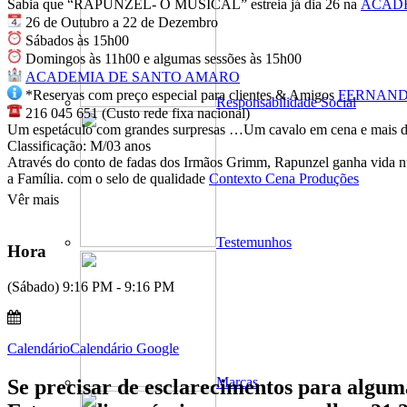
Sabia que “RAPUNZEL- O MUSICAL” estreia já dia 26 na
ACAD
26 de Outubro a 22 de Dezembro
Sábados às 15h00
Domingos às 11h00 e algumas sessões às 15h00
ACADEMIA DE SANTO AMARO
*Reservas com preço especial para clientes & Amigos
FERNAND
Responsabilidade Social
216 045 651 (Custo rede fixa nacional)
Um espetáculo com grandes surpresas …Um cavalo em cena e mais d
Classificação: M/03 anos
Através do conto de fadas dos Irmãos Grimm, Rapunzel ganha vida num 
a Família. com o selo de qualidade
Contexto Cena Produções
Vêr mais
Testemunhos
Hora
(Sábado) 9:16 PM - 9:16 PM
Calendário
Calendário Google
Marcas
Se precisar de esclarecimentos para algum