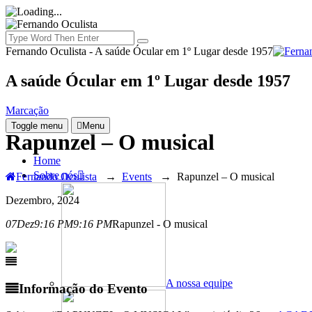
Fernando Oculista - A saúde Ócular em 1º Lugar desde 1957
A saúde Ócular em 1º Lugar desde 1957
Marcação
Toggle menu
Menu
Rapunzel – O musical
Home
Sobre nós
Fernando Oculista
→
Events
→
Rapunzel – O musical
Dezembro, 2024
07
Dez
9:16 PM
9:16 PM
Rapunzel - O musical
A nossa equipe
Informação do Evento