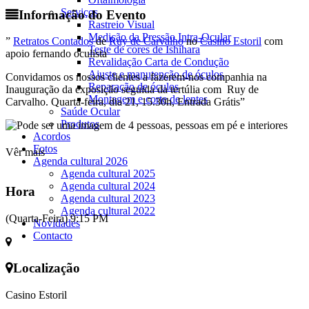
Serviços
Informação do Evento
Rastreio Visual
Medição da Pressão Intra-Ocular
”
Retratos Contados
de
Ruy de Carvalho
no
Casino Estoril
com
Teste de cores de Ishihara
apoio
fernando oculista
Revalidação Carta de Condução
Ajuste e manutenção de óculos
Convidamos os nossos clientes a fazerem-nos companhia na
Reparação de óculos
Inauguração da exposição seguida da tertúlia com Ruy de
Montagem e corte de lentes
Carvalho. Quarta-feira, dia 21, 15.30h, Entrada Grátis”
Saúde Ocular
Produtos
Acordos
Fotos
Vêr mais
Agenda cultural 2026
Agenda cultural 2025
Agenda cultural 2024
Hora
Agenda cultural 2023
Agenda cultural 2022
(Quarta-Feira) 9:15 PM
Novidades
Contacto
Localização
Casino Estoril