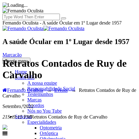
Fernando Oculista - A saúde Ócular em 1º Lugar desde 1957
A saúde Ócular em 1º Lugar desde 1957
Marcação
Retratos Contados de Ruy de
Toggle menu
Home
Carvalho
Sobre nós
A nossa equipe
Responsabilidade Social
Fernando Oculista
→
Events
→
Retratos Contados de Ruy de
Testemunhos
Carvalho
Marcas
Acordos
Setembro, 2022
Nós no You Tube
Serviços
21
Set
9:15 PM
Retratos Contados de Ruy de Carvalho
Especialidades
Optometria
Ortóptica
Oftalmologia