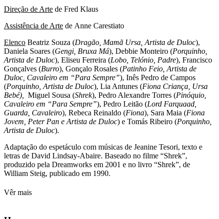
Direção de Arte
de Fred Klaus
Assistência de Arte
de Anne Carestiato
Elenco
Beatriz Souza (
Dragão, Mamã Ursa, Artista de Duloc
),
Daniela Soares (
Gengi, Bruxa Má
), Debbie Monteiro (
Porquinho,
Artista de Duloc
), Eliseu Ferreira (
Lobo, Telónio, Padre
), Francisco
Gonçalves (
Burro
), Gonçalo Rosales (
Patinho Feio, Artista de
Duloc, Cavaleiro em “Para Sempre”
), Inês Pedro de Campos
(
Porquinho, Artista de Duloc
), Lia Antunes (
Fiona Criança,
Ursa
Bebé),
Miguel Sousa (
Shrek
), Pedro Alexandre Torres (
Pinóquio,
Cavaleiro em “Para Sempre”
), Pedro Leitão (
Lord Farquaad,
Guarda, Cavaleiro
), Rebeca Reinaldo (
Fiona
), Sara Maia (
Fiona
Jovem, Peter Pan e Artista de Duloc
) e Tomás Ribeiro (
Porquinho,
Artista de Duloc
).
Adaptação do espetáculo com músicas de Jeanine Tesori, texto e
letras de David Lindsay-Abaire. Baseado no filme “Shrek”,
produzido pela Dreamworks em 2001 e no livro “Shrek”, de
William Steig, publicado em 1990.
Vêr mais