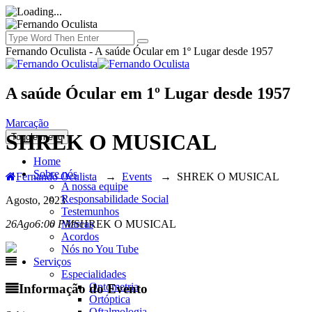
Fernando Oculista - A saúde Ócular em 1º Lugar desde 1957
A saúde Ócular em 1º Lugar desde 1957
Marcação
SHREK O MUSICAL
Toggle menu
Home
Sobre nós
Fernando Oculista
→
Events
→
SHREK O MUSICAL
A nossa equipe
Responsabilidade Social
Agosto, 2023
Testemunhos
Marcas
26
Ago
6:00 PM
SHREK O MUSICAL
Acordos
Nós no You Tube
Serviços
Especialidades
Optometria
Informação do Evento
Ortóptica
Oftalmologia