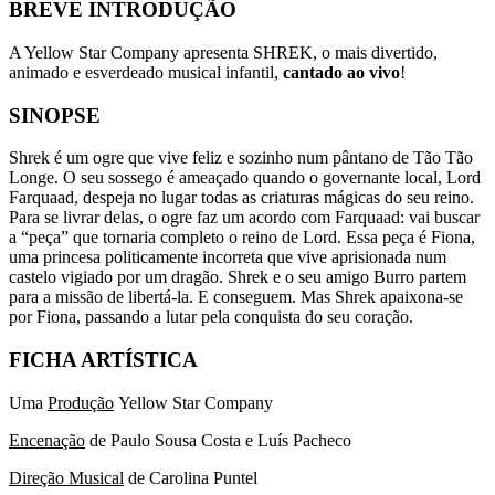
BREVE INTRODUÇÃO
A Yellow Star Company apresenta SHREK, o mais divertido,
animado e esverdeado musical infantil,
cantado ao vivo
!
SINOPSE
Shrek é um ogre que vive feliz e sozinho num pântano de Tão Tão
Longe. O seu sossego é ameaçado quando o governante local, Lord
Farquaad, despeja no lugar todas as criaturas mágicas do seu reino.
Para se livrar delas, o ogre faz um acordo com Farquaad: vai buscar
a “peça” que tornaria completo o reino de Lord. Essa peça é Fiona,
uma princesa politicamente incorreta que vive aprisionada num
castelo vigiado por um dragão. Shrek e o seu amigo Burro partem
para a missão de libertá-la. E conseguem. Mas Shrek apaixona-se
por Fiona, passando a lutar pela conquista do seu coração.
FICHA ARTÍSTICA
Uma
Produção
Yellow Star Company
Encenação
de Paulo Sousa Costa e Luís Pacheco
Direção Musical
de Carolina Puntel