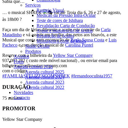
Sabia que…
Serviços
Rastreio Visual
… o musical SHREK
vai até Troia dia 6, 26 e 27 de agosto,
Medição da Pressão Intra-Ocular
às 18h00 ?
Teste de cores de Ishihara
Revalidação Carta de Condução
Faça um dia de férias diferente e aceite este convite da
Carla
Ajuste e manutenção de óculos
Matadinho
e vá assistir em família, dos netos aos bisavós, a este
Reparação de óculos
Musical que conta com encenação de
Paulo Sousa Costa
e
Luis
Montagem e corte de lentes
Pacheco
e com direção musical de
Carolina Puntel
Saúde Ocular
Produtos
Reserve com a bilheteira da
Yellow Star Company
Acordos
937 083 282 ( custo rede móvel nacional) , ou enviar email para
Fotos
bilheteira@yellowstarcompany.com
Agenda cultural 2026
com o código
Agenda cultural 2025
#FAMILIASFELIZESCOMSHREK
#fernandooculista1957
Agenda cultural 2024
Agenda cultural 2023
DURAÇÃO
Agenda cultural 2022
Novidades
Contacto
75 minutos
PROMOTOR
Yellow Star Company