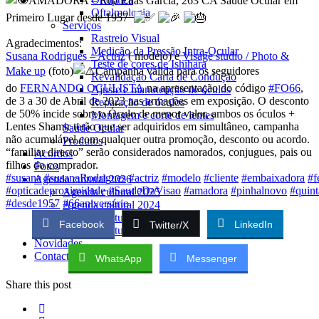
AMADORA – Rua Elias Garcia, 263 C
A Saúde Ocular em
Oftalmologia
Primeiro Lugar desde 1957
Serviços
Rastreio Visual
Agradecimentos:
Medição da Pressão Intra-Ocular
Susana Rodrigues – Actriz
( modelo) e
Visage studio / Photo &
Teste de cores de Ishihara
Make up
(foto)
Campanha válida para os seguidores
Revalidação Carta de Condução
do
FERNANDO OCULISTA
na apresentação do código
#FO66
,
Ajuste e manutenção de óculos
de 3 a 30 de Abril de 2023 nas armações em exposição. O desconto
Reparação de óculos
de 50% incide sobre o Óculo de menor valor, ambos os óculos +
Montagem e corte de lentes
Lentes Shamir terão que ser adquiridos em simultâneo, campanha
Saúde Ocular
não acumulável com qualquer outra promoção, desconto ou acordo.
Produtos
“familiar directo” serão considerados namorados, conjugues, pais ou
Acordos
filhos do comprador.
Fotos
#susana
#susanaRodrigues
#actriz
#modelo
#cliente
#embaixadora
#f
Agenda cultural 2026
#opticadeproximidade
#SaudeDaVisao
#amadora
#pinhalnovo
#quin
Agenda cultural 2025
#desde1957
#66aniversário
Agenda cultural 2024
Agenda cultural 2023
Facebook
LinkedIn
Twitter/X
Agenda cultural 2022
Novidades
Contacto
WhatsApp
Messenger
Share this post