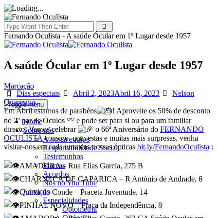
Fernando Oculista - A saúde Ócular em 1º Lugar desde 1957
A saúde Ócular em 1º Lugar desde 1957
Marcação
Categories
Posted
Author
Dias especiais
Abril 2, 2023
Abril 16, 2023
Nelson
on
Quaresma
Toggle menu
Em Abril estamos de parabéns
! Aproveite os 50% de desconto
no 2º par de Óculos
e pode ser para si ou para um familiar
Home
directo, Vamos celebrar
o 66ª Aniversário do
FERNANDO
Sobre nós
OCULISTA
consigo, com estas e muitas mais surpresas, venha
A nossa equipe
visitar-nos em cada uma das nossas ópticas
bit.ly/FernandoOculista
:
Responsabilidade Social
Testemunhos
Marcas
AMADORA – Rua Elias Garcia, 275 B
Acordos
CHARNECA DE CAPARICA – R António de Andrade, 6
Nós no You Tube
Serviços
Quinta do Conde – Praceta Juventude, 14
Especialidades
PINHAL NOVO – Praça da Independência, 8
Optometria
Ortóptica