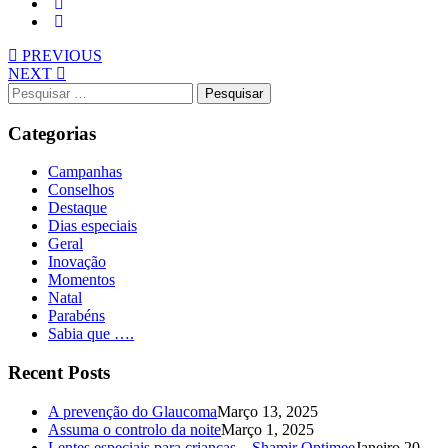
PREVIOUS
NEXT
Pesquisar
por:
Categorias
Campanhas
Conselhos
Destaque
Dias especiais
Geral
Inovação
Momentos
Natal
Parabéns
Sabia que ….
Recent Posts
A prevenção do Glaucoma
Março 13, 2025
Assuma o controlo da noite
Março 1, 2025
Lentes especiais para crianças – Shamir Optimee
Janeiro 20,